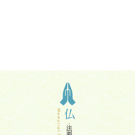
Memorial Service
仏
法要