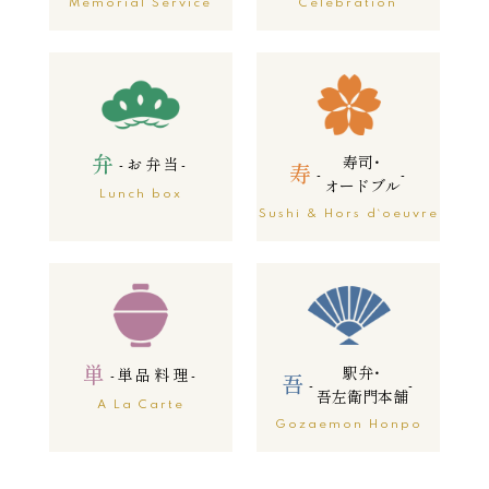
Memorial Service
Celebration
弁
寿司・
-
お弁当
-
寿
-
-
オードブル
Lunch box
Sushi & Hors d`oeuvre
単
駅弁・
-
単品料理
-
吾
-
-
吾左衛門本舗
A La Carte
Gozaemon Honpo