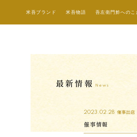
米吾
ブランド
米吾
物語
吾左衛門鮓への
こ
最新情報
News
催事出店
2023.02.28
催事情報