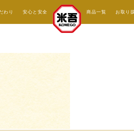
だわり
安心と
安全
商品
一覧
お取り