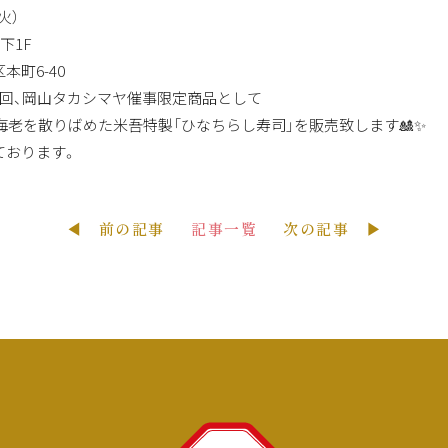
火）
下1F
6-40
回、岡山タカシマヤ催事限定商品として
海老を
散りばめた
米吾特製「ひなちらし寿司」を
販売致します🎎✨
ております。
◀ 前の記事
記事一覧
次の記事 ▶