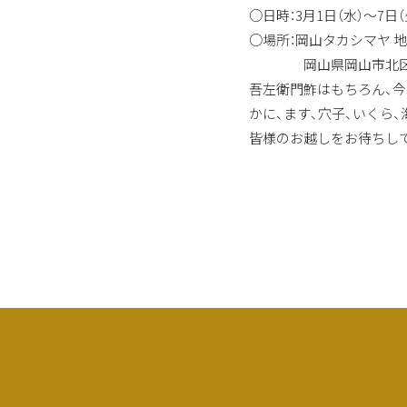
○日時：3月1日（水）〜7日（
○場所：岡山タカシマヤ 地
岡山県岡山市北区本町
吾左衛門鮓はもちろん、
今
かに、ます、穴子、いくら、
皆様のお越しをお待ちし