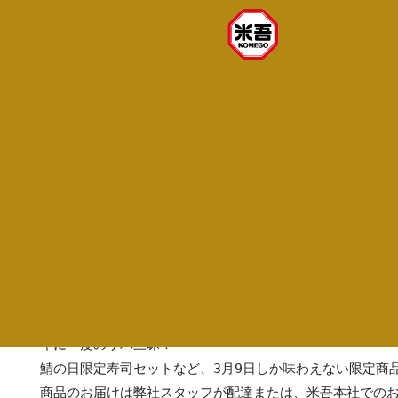
最新情報
News
お知らせ
2026.01.20
【地域限定】鯖の日限定商品のお知らせ
3月8日は「鯖の日」

年に一度のサバ三昧！

鯖の日限定寿司セットなど、3月9日しか味わえない限定商品